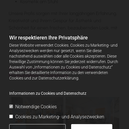
Kosmetik am Stuhl
Unsere Profis sorgen mit Ihrer langjährigen Erfahrung,
Kreativität und Ihrem Gespür für Ästhetik und
Schönheit für einen frischen, bezaubernden Look, mit
dem Sie glänzen.
Wir respektieren Ihre Privatsphäre
Diese Website verwendet Cookies. Cookies zu Marketing- und
Analysezwecken werden nur gesetzt, wenn Sie diese
Wir freuen uns auf Ihren Besuch!
nachstehend auswählen oder alle Cookies akzeptieren. Diese
freiwillige Zustimmung können Sie jederzeit widerrufen. Durch
Auswahl von „Informationen zu Cookies und Datenschutz“
Friseur am Kai - Ihr La Biosthétique
erhalten Sie detaillierte Information zu den verwendeten
Friseursalon in Salzburg
Cookies und zur Datenschutzerklärung.
Informationen zu Cookies und Datenschutz
Notwendige Cookies
Cookies zu Marketing- und Analysezwecken