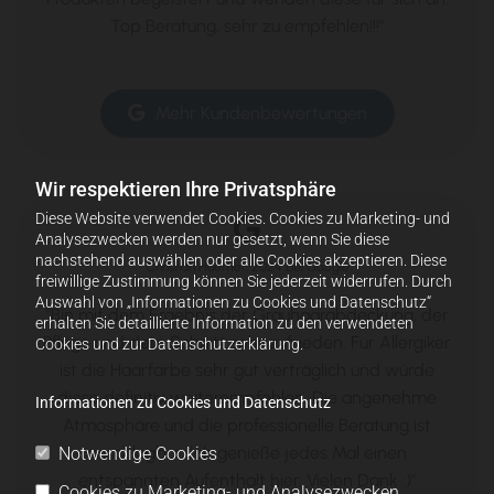
Top Beratung, sehr zu empfehlen!!!"
Mehr Kundenbewertungen
w
Wir respektieren Ihre Privatsphäre
Diese Website verwendet Cookies. Cookies zu Marketing- und

Analysezwecken werden nur gesetzt, wenn Sie diese
nachstehend auswählen oder alle Cookies akzeptieren. Diese
Christian Huemer, 2024 bei Google
freiwillige Zustimmung können Sie jederzeit widerrufen. Durch
Auswahl von „Informationen zu Cookies und Datenschutz“
"Bin mit dem Ergebnis der Grauhaarabdeckung, der
erhalten Sie detaillierte Information zu den verwendeten
Pflege und dem Schnitt sehr zufrieden. Für Allergiker
Cookies und zur Datenschutzerklärung.
ist die Haarfarbe sehr gut verträglich und würde
diese definitiv weiterempfehlen. Die angenehme
Informationen zu Cookies und Datenschutz
Atmosphäre und die professionelle Beratung ist
unschlagbar. Ich genieße jedes Mal einen
Notwendige Cookies
entspannten Aufenthalt hier. Vielen Dank :)"
Cookies zu Marketing- und Analysezwecken