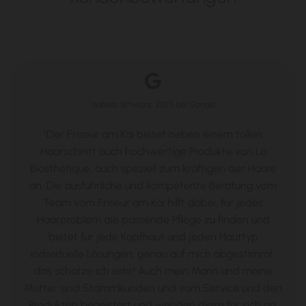

Isabella Schwarz, 2025 bei Google
"Der Friseur am Kai bietet neben einem tollen
Haarschnitt auch hochwertige Produkte von La
Biosthétique, auch speziell zum kräftigen der Haare
an. Die ausführliche und kompetente Beratung vom
Team vom Friseur am Kai hilft dabei, für jedes
Haarproblem die passende Pflege zu finden und
bietet für jede Kopfhaut und jeden Hauttyp
individuelle Lösungen, genau auf mich abgestimmt,
das schätze ich sehr! Auch mein Mann und meine
utter sind Stammkunden und vom Service und den
Produkten begeistert und wenden diese für sich an.